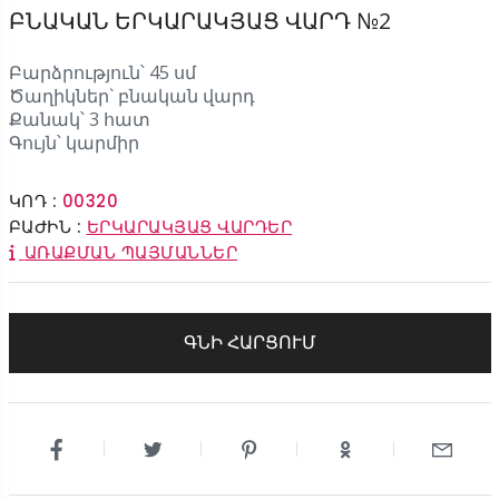
ԲՆԱԿԱՆ ԵՐԿԱՐԱԿՅԱՑ ՎԱՐԴ №2
Բարձրություն՝ 45 սմ
Ծաղիկներ` բնական վարդ
Քանակ՝ 3 հատ
Գույն՝ կարմիր
ԿՈԴ :
00320
ԲԱԺԻՆ :
ԵՐԿԱՐԱԿՅԱՑ ՎԱՐԴԵՐ
ԱՌԱՔՄԱՆ ՊԱՅՄԱՆՆԵՐ
ԳՆԻ ՀԱՐՑՈՒՄ