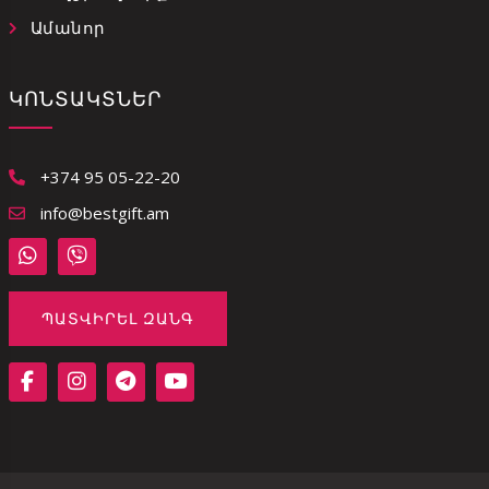
Ամանոր
ԿՈՆՏԱԿՏՆԵՐ
+374 95 05-22-20
info@bestgift.am
ՊԱՏՎԻՐԵԼ ԶԱՆԳ