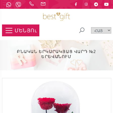
ՄԵՆՅՈւ
ԲՆԱԿԱՆ ԵՐԿԱՐԱԿՅԱՑ ՎԱՐԴ №2
ԵՐԵՎԱՆՈՒՄ