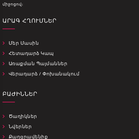
միջոցով։
ԱՐԱԳ ՀՂՈՒՄՆԵՐ
Մեր Մասին
Հետադարձ Կապ
Առաքման Պայմաններ
Վերադարձ / Փոխանակում
ԲԱԺԻՆՆԵՐ
Ծաղիկներ
Նվերներ
Քաղցրավենիք