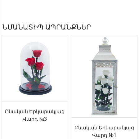
ՆՄԱՆԱՏԻՊ ԱՊՐԱՆՔՆԵՐ
Բնական Երկարակյաց
Վարդ №3
Բնական Երկարակյաց
Վարդ №1