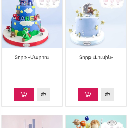
Տորթ «Մարիո»
Տորթ «Լուսին»