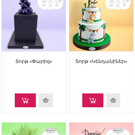
Տորթ «Փարիզ»
Տորթ «Կենդանիներ»