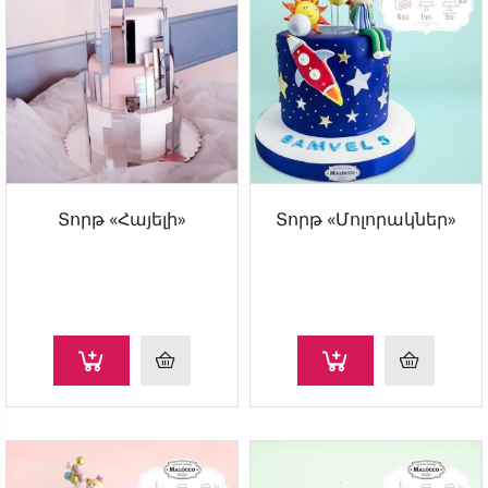
Տորթ «Հայելի»
Տորթ «Մոլորակներ»