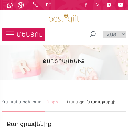
ՄԵՆՅՈւ
ՔԱՂՑՐԱՎԵՆԻՔ
Դասակարգել ըստ
Նորի ↓
Լավագույն առաջարկի
Քաղցրավենիք