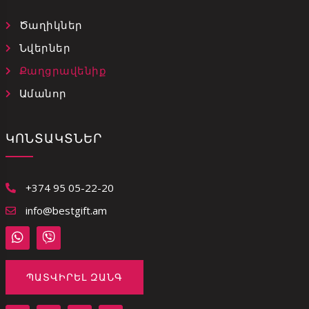
Ծաղիկներ
Նվերներ
Քաղցրավենիք
Ամանոր
ԿՈՆՏԱԿՏՆԵՐ
+374 95 05-22-20
info@bestgift.am
ՊԱՏՎԻՐԵԼ ԶԱՆԳ