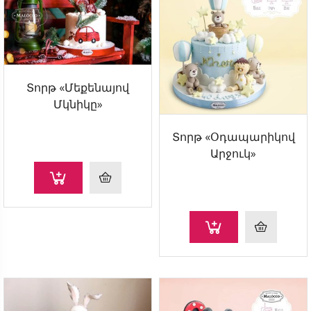
Տորթ «Մեքենայով
Մկնիկը»
Տորթ «Օդապարիկով
Արջուկ»