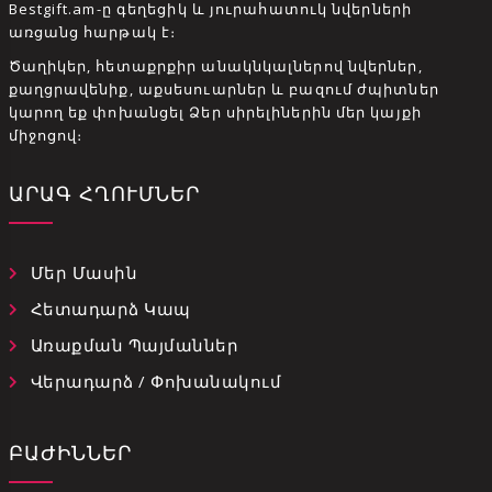
Bestgift.am-ը գեղեցիկ և յուրահատուկ նվերների
առցանց հարթակ է։
Ծաղիկեր, հետաքրքիր անակնկալներով նվերներ,
քաղցրավենիք, աքսեսուարներ և բազում ժպիտներ
կարող եք փոխանցել Ձեր սիրելիներին մեր կայքի
միջոցով։
ԱՐԱԳ ՀՂՈՒՄՆԵՐ
Մեր Մասին
Հետադարձ Կապ
Առաքման Պայմաններ
Վերադարձ / Փոխանակում
ԲԱԺԻՆՆԵՐ