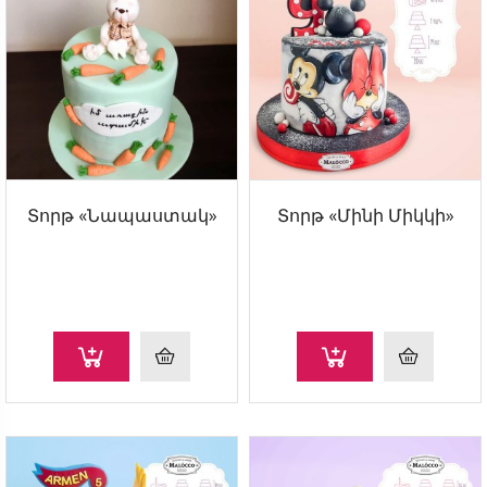
Տորթ «Նապաստակ»
Տորթ «Մինի Միկկի»