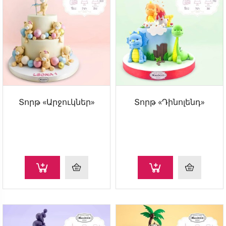
Տորթ «Արջուկներ»
Տորթ «Դինոլենդ»