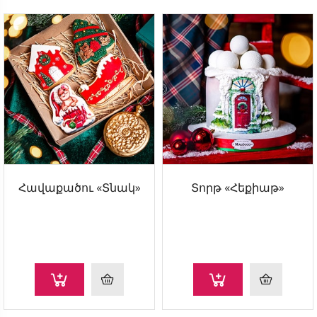
Հավաքածու «Տնակ»
Տորթ «Հեքիաթ»