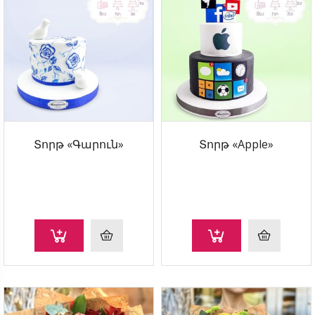
Տորթ «Գարուն»
Տորթ «Apple»