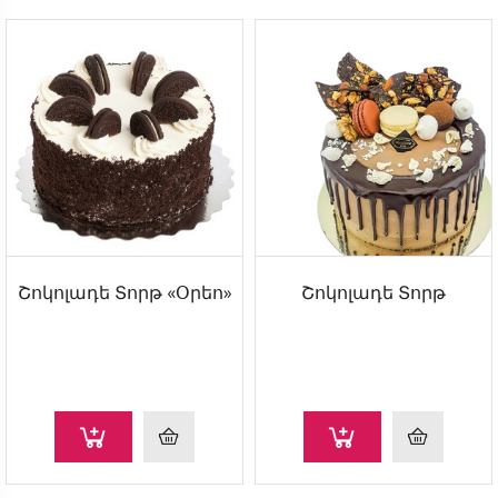
Շոկոլադե Տորթ «Օրեո»
Շոկոլադե Տորթ