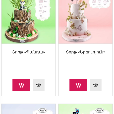
Տորթ «Պանդա»
Տորթ «Նրբություն»