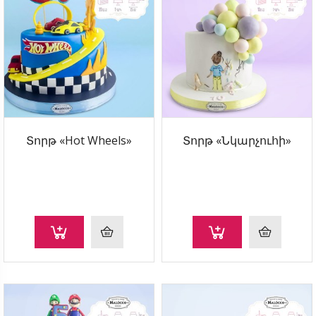
Տորթ «Hot Wheels»
Տորթ «Նկարչուհի»