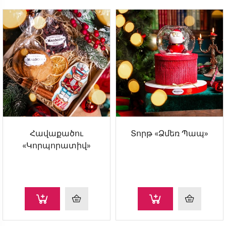
Հավաքածու
Տորթ «Ձմեռ Պապ»
«Կորպորատիվ»