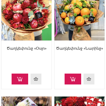
Ծաղկեփունջ «Օսլո»
Ծաղկեփունջ «Նարինջ»