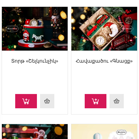
Տորթ «Շելկունչիկ»
Հավաքածու «Գնացք»