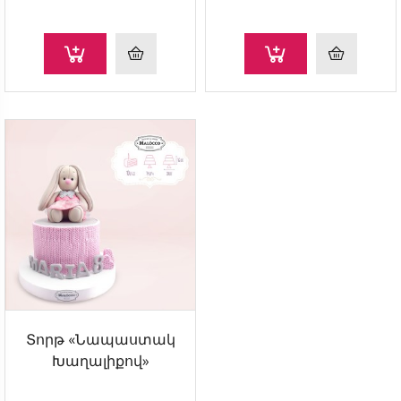
Տորթ «Նապաստակ
Խաղալիքով»