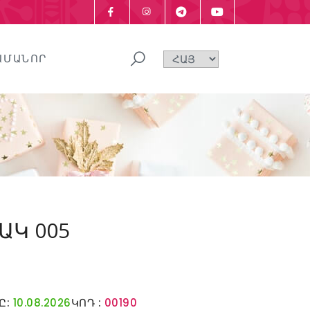
ԱՄԱՆՈՐ
Կ 005
Ը:
10.08.2026
ԿՈԴ :
00190