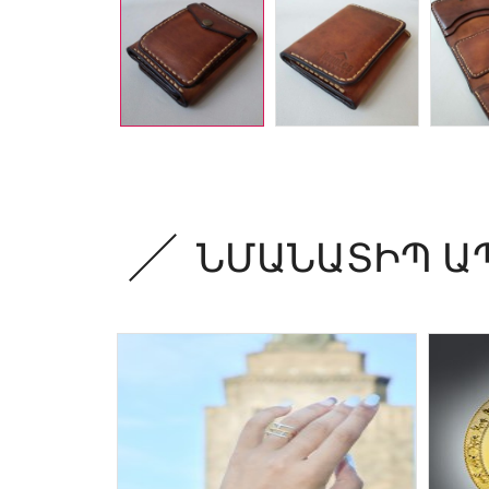
ՆՄԱՆԱՏԻՊ Ա