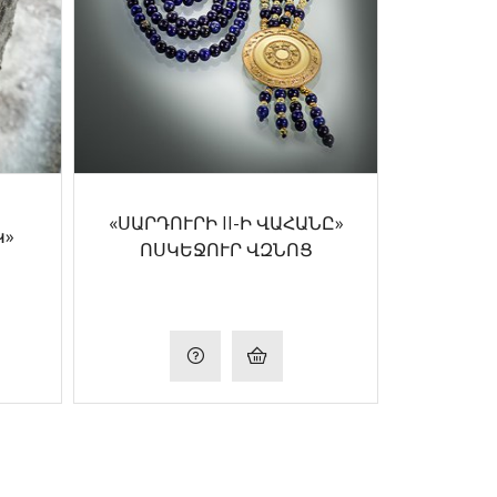
«ՍԱՐԴՈՒՐԻ II-Ի ՎԱՀԱՆԸ»
Կ»
ՈՍԿԵՋՈՒՐ ՎԶՆՈՑ