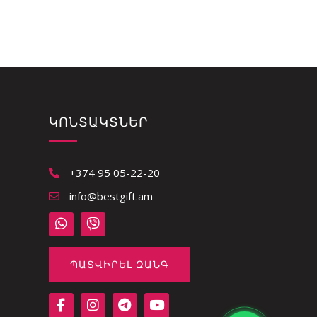
ԿՈՆՏԱԿՏՆԵՐ
+374 95 05-22-20
info@bestgift.am
ՊԱՏՎԻՐԵԼ ԶԱՆԳ