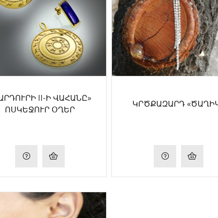
ԱՐԴՈՒՐԻ II-Ի ՎԱՀԱՆԸ»
ԿՐԾՔԱԶԱՐԴ «ԾԱՂԻ
ՈՍԿԵՋՈՒՐ ՕՂԵՐ