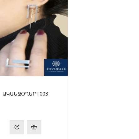
ԱԿԱՆՋՕՂԵՐ F003