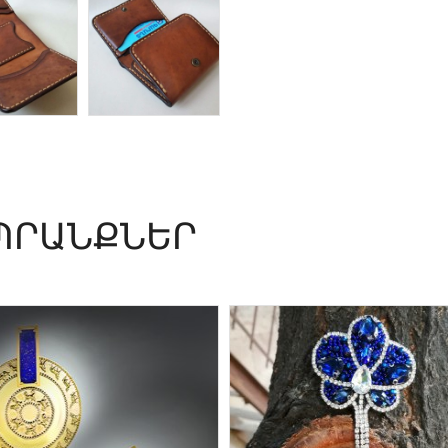
ՊՐԱՆՔՆԵՐ