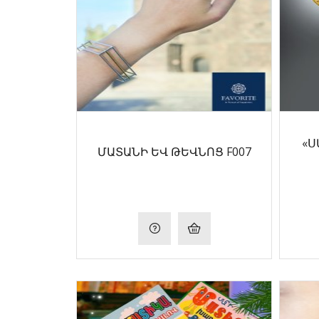
«Ս
ՄԱՏԱՆԻ ԵՎ ԹԵՎՆՈՑ F007