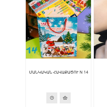
ՄԱՆԿԱԿԱՆ ՀԱՎԱՔԱԾՈՒ N 14