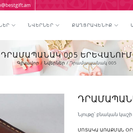
o@bestgift.am
ՆԵՐ
ՆՎԵՐՆԵՐ
ՔԱՂՑՐԱՎԵՆԻՔ
ԴՐԱՄԱՊԱՆԱԿ 005 ԵՐԵՎԱՆՈՒՄ
Գլխավոր
Նվերներ
Դրամապանակ 005
ԴՐԱՄԱՊԱՆԱ
Նյութը՝ բնական կաշի
ՄՈՏԱԿԱ ԱՌԱՔՄԱՆ ՕՐ