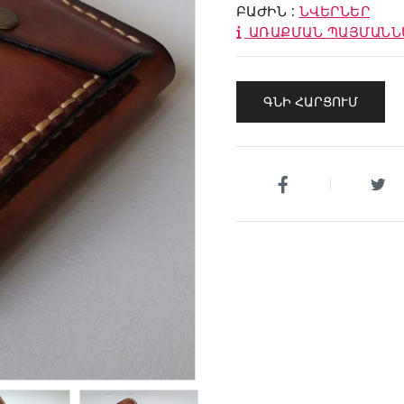
ԲԱԺԻՆ :
ՆՎԵՐՆԵՐ
ԱՌԱՔՄԱՆ ՊԱՅՄԱՆՆ
ԳՆԻ ՀԱՐՑՈՒՄ