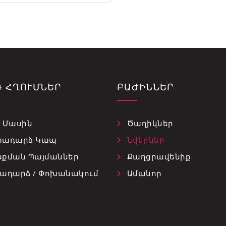
Գ ՀՂՈՒՄՆԵՐ
ԲԱԺԻՆՆԵՐ
 Մասին
Ծաղիկներ
տադարձ Կապ
Նվերներ
քման Պայմաններ
Քաղցրավենիք
ադարձ / Փոխանակում
Ամանոր