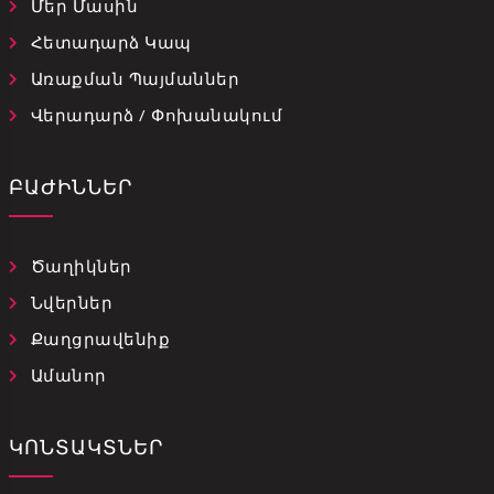
Մեր Մասին
Հետադարձ Կապ
Առաքման Պայմաններ
Վերադարձ / Փոխանակում
ԲԱԺԻՆՆԵՐ
Ծաղիկներ
Նվերներ
Քաղցրավենիք
Ամանոր
ԿՈՆՏԱԿՏՆԵՐ