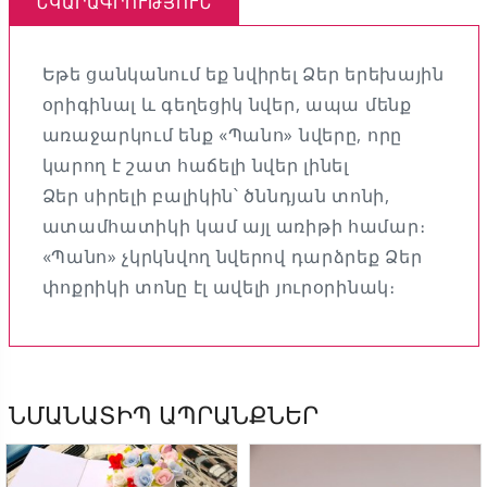
ՆԿԱՐԱԳՐՈՒԹՅՈՒՆ
Եթե ցանկանում եք նվիրել Ձեր երեխային
օրիգինալ և գեղեցիկ նվեր, ապա մենք
առաջարկում ենք «Պանո» նվերը, որը
կարող է շատ հաճելի նվեր լինել
Ձեր սիրելի բալիկին՝ ծննդյան տոնի,
ատամհատիկի կամ այլ առիթի համար։
«Պանո» չկրկնվող նվերով դարձրեք Ձեր
փոքրիկի տոնը էլ ավելի յուրօրինակ։
ՆՄԱՆԱՏԻՊ ԱՊՐԱՆՔՆԵՐ