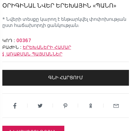
ՕՐԻԳԻՆԱԼ ՆՎԵՐ ԵՐԵԽԱՅԻՆ «ՊԱՆՈ»
* Նվերի տեսքը կարող է ենթարկվել փոփոխության
ըստ հաճախորդի ցանկության։
ԿՈԴ :
00367
ԲԱԺԻՆ :
ԵՐԵԽԱՆԵՐԻ ՀԱՄԱՐ
ԱՌԱՔՄԱՆ ՊԱՅՄԱՆՆԵՐ
ԳՆԻ ՀԱՐՑՈՒՄ