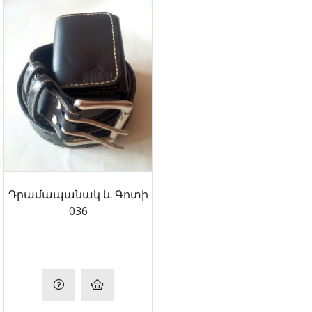
Դրամապանակ ԵՒ Գոտի
036