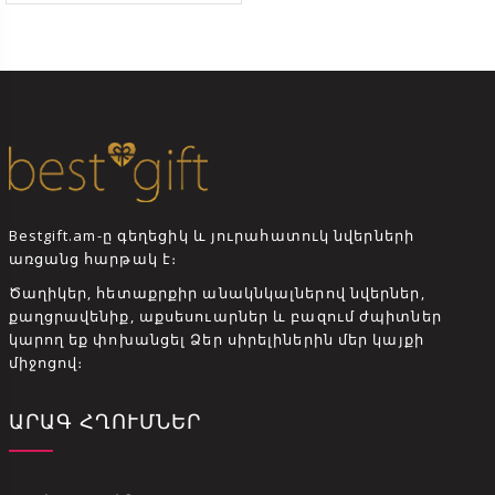
Bestgift.am-ը գեղեցիկ և յուրահատուկ նվերների
առցանց հարթակ է։
Ծաղիկեր, հետաքրքիր անակնկալներով նվերներ,
քաղցրավենիք, աքսեսուարներ և բազում ժպիտներ
կարող եք փոխանցել Ձեր սիրելիներին մեր կայքի
միջոցով։
ԱՐԱԳ ՀՂՈՒՄՆԵՐ