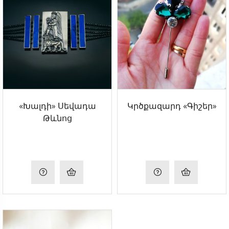
«Խալդի» Սեվադա
Կրծքազարդ «Գիշեր»
Թևնոց