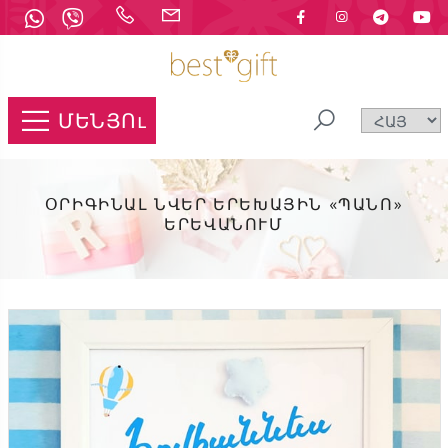
ՄԵՆՅՈւ
ՕՐԻԳԻՆԱԼ ՆՎԵՐ ԵՐԵԽԱՅԻՆ «ՊԱՆՈ»
ԵՐԵՎԱՆՈՒՄ