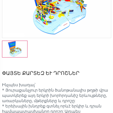
ՓԱՅՏԵ ՔԱՐՏԵԶ ԵՒ ԴՐՈՇՆԵՐ
Ինչպես խաղալ՝
* Յուրաքանչյուր երկրին ծանոթանալիս թղթի վրա
պատկերեք այդ երկրի խորհրդանիշ երևույթները,
առարկաները, մթերքները և դրոշը:
* Երեխային խնդրեք գտնել որևէ երկիր և դրան
համապատասխանող դրոշը: Այդպես