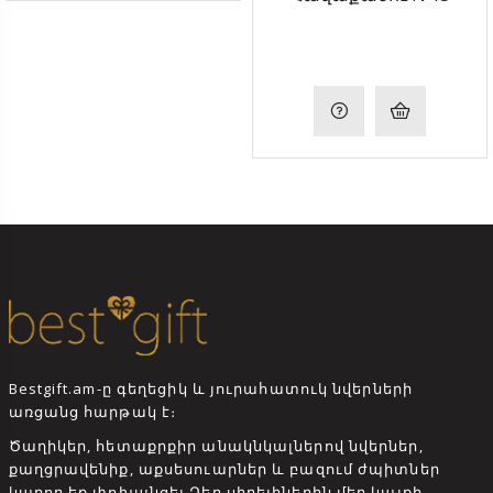
Bestgift.am-ը գեղեցիկ և յուրահատուկ նվերների
առցանց հարթակ է։
Ծաղիկեր, հետաքրքիր անակնկալներով նվերներ,
քաղցրավենիք, աքսեսուարներ և բազում ժպիտներ
կարող եք փոխանցել Ձեր սիրելիներին մեր կայքի