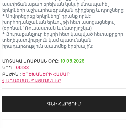
աստիճանաբար երեխան կսկսի մտապահել
երկրների աշխարհագրական դիրքերը և դրոշները:
* Սովորեցրեք երկրները՝ դրանք որևէ
խորհրդանշական երևույթի հետ ասոցացնելով
(օրինակ՝ Ռուսաստան և մատրյոշկա):
* Յուրաքանչյուր երկրի հետ կապված հետաքրքիր
տեղեկատվություն կամ պատմական
իրադարձություն պատմեք երեխային:
ՄՈՏԱԿԱ ԱՌԱՔՄԱՆ ՕՐԸ:
10.08.2026
ԿՈԴ :
00133
ԲԱԺԻՆ :
ԵՐԵԽԱՆԵՐԻ ՀԱՄԱՐ
ԱՌԱՔՄԱՆ ՊԱՅՄԱՆՆԵՐ
ԳՆԻ ՀԱՐՑՈՒՄ