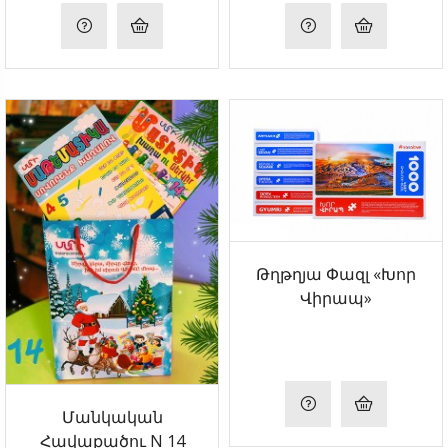
Թղթղյա Փազլ «Խոր
Վիրապ»
Մանկական
Հավաքածու N 14