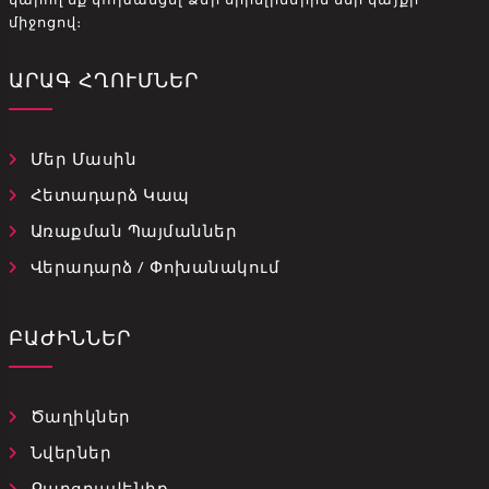
միջոցով։
ԱՐԱԳ ՀՂՈՒՄՆԵՐ
Մեր Մասին
Հետադարձ Կապ
Առաքման Պայմաններ
Վերադարձ / Փոխանակում
ԲԱԺԻՆՆԵՐ
Ծաղիկներ
Նվերներ
Քաղցրավենիք