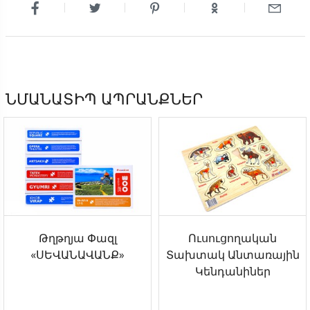
ՆՄԱՆԱՏԻՊ ԱՊՐԱՆՔՆԵՐ
Թղթղյա Փազլ
Ուսուցողական
«ՍԵՎԱՆԱՎԱՆՔ»
Տախտակ Անտառային
Կենդանիներ