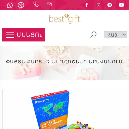
ՄԵՆՅՈւ
ՓԱՅՏԵ ՔԱՐՏԵԶ ԵՒ ԴՐՈՇՆԵՐ ԵՐԵՎԱՆՈՒՄ