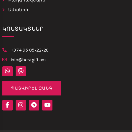
Ամանոր
ԿՈՆՏԱԿՏՆԵՐ
+374 95 05-22-20
info@bestgift.am
ՊԱՏՎԻՐԵԼ ԶԱՆԳ