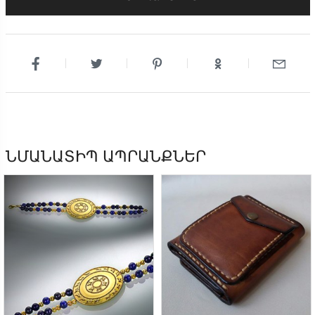
ՆՄԱՆԱՏԻՊ ԱՊՐԱՆՔՆԵՐ