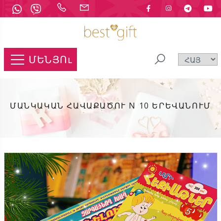
ՄԵՆՅՈւ
ՄԱՆԿԱԿԱՆ ՀԱՎԱՔԱԾՈՒ N 10 ԵՐԵՎԱՆՈՒՄ