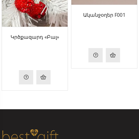
Ականջօղեր F001
Կրծքազարդ «Բալ»