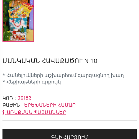
ՄԱՆԿԱԿԱՆ ՀԱՎԱՔԱԾՈՒ N 10
* Հանելուկների աշխարհում զարգացնող խաղ
* Հեքիաթների գրքույկ
ԿՈԴ :
00183
ԲԱԺԻՆ :
ԵՐԵԽԱՆԵՐԻ ՀԱՄԱՐ
ԱՌԱՔՄԱՆ ՊԱՅՄԱՆՆԵՐ
ԳՆԻ ՀԱՐՑՈՒՄ