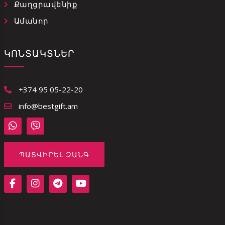
Քաղցրավենիք
Ամանոր
ԿՈՆՏԱԿՏՆԵՐ
+374 95 05-22-20
info@bestgift.am
ՊԱՏՎԻՐԵԼ ԶԱՆԳ