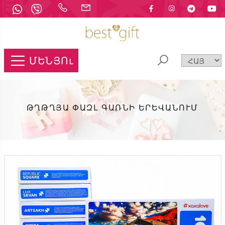
ՄԵՆՅՈւ
ԹՂԹՂՅԱ ՓԱԶԼ ԳԱՌՆԻ ԵՐԵՎԱՆՈՒՄ