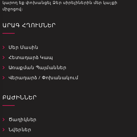
կարող եք փոխանցել Ձեր սիրելիներին մեր կայքի
միջոցով։
ԱՐԱԳ ՀՂՈՒՄՆԵՐ
Մեր Մասին
Հետադարձ Կապ
Առաքման Պայմաններ
Վերադարձ / Փոխանակում
ԲԱԺԻՆՆԵՐ
Ծաղիկներ
Նվերներ