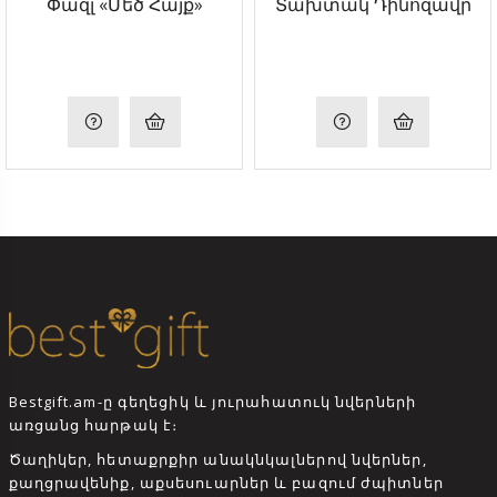
Փազլ «Մեծ Հայք»
Տախտակ Դինոզավր
Bestgift.am-ը գեղեցիկ և յուրահատուկ նվերների
առցանց հարթակ է։
Ծաղիկեր, հետաքրքիր անակնկալներով նվերներ,
քաղցրավենիք, աքսեսուարներ և բազում ժպիտներ