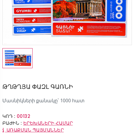
ԹՂԹՂՅԱ ՓԱԶԼ ԳԱՌՆԻ
Մասնիկների քանակը՝ 1000 հատ
ԿՈԴ :
00132
ԲԱԺԻՆ :
ԵՐԵԽԱՆԵՐԻ ՀԱՄԱՐ
ԱՌԱՔՄԱՆ ՊԱՅՄԱՆՆԵՐ