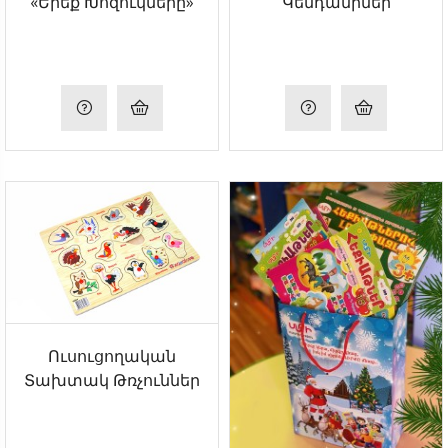
«Երեք Խոզուկները»
Կենդանիներ
Ուսուցողական
Տախտակ Թռչուններ