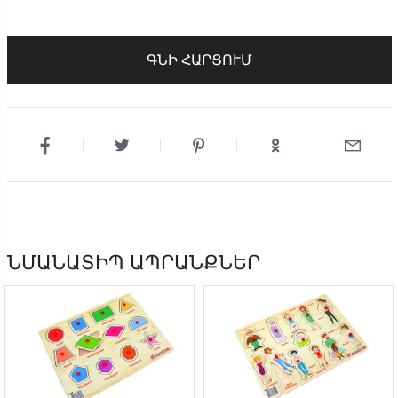
ԳՆԻ ՀԱՐՑՈՒՄ
ՆՄԱՆԱՏԻՊ ԱՊՐԱՆՔՆԵՐ