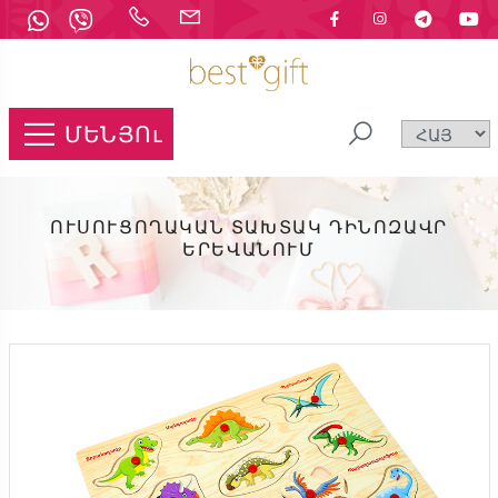
ՄԵՆՅՈւ
ՈՒՍՈՒՑՈՂԱԿԱՆ ՏԱԽՏԱԿ ԴԻՆՈԶԱՎՐ
ԵՐԵՎԱՆՈՒՄ