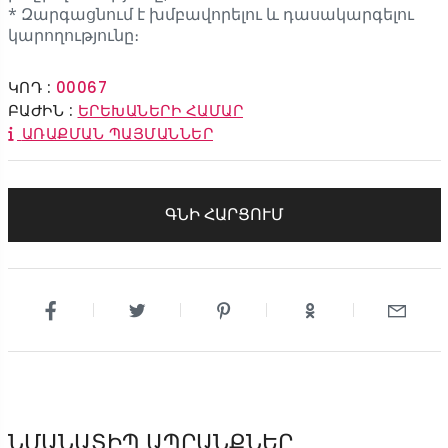
* Զարգացնում է խմբավորելու և դասակարգելու
կարողությունը։
ԿՈԴ :
00067
ԲԱԺԻՆ :
ԵՐԵԽԱՆԵՐԻ ՀԱՄԱՐ
ԱՌԱՔՄԱՆ ՊԱՅՄԱՆՆԵՐ
ԳՆԻ ՀԱՐՑՈՒՄ
ՆՄԱՆԱՏԻՊ ԱՊՐԱՆՔՆԵՐ