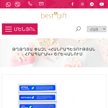
ՄԵՆՅՈւ
ԹՂԹՂՅԱ ՓԱԶԼ «ՀԱՆՐԱՊԵՏՈՒԹՅԱՆ
ՀՐԱՊԱՐԱԿ» ԵՐԵՎԱՆՈՒՄ