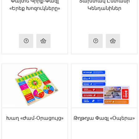
Փայտե Գիրք-Փազլ
Տախտակ Ընտանի
«Երեք Խոզուկները»
Կենդանիներ
Խաղ «Ժամ-Օրացույց»
Թղթղյա Փազլ «Օպերա»