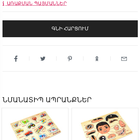
ԱՌԱՔՄԱՆ ՊԱՅՄԱՆՆԵՐ
ԳՆԻ ՀԱՐՑՈՒՄ
ՆՄԱՆԱՏԻՊ ԱՊՐԱՆՔՆԵՐ