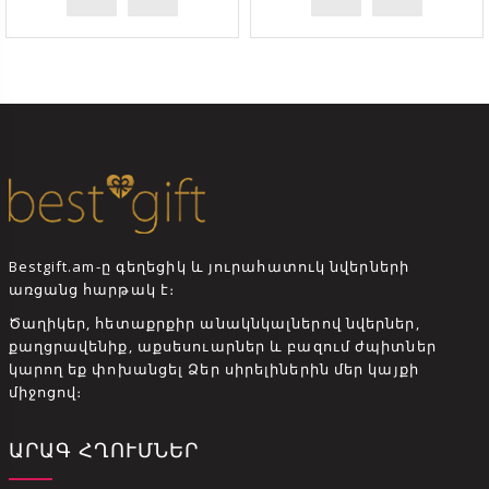
Bestgift.am-ը գեղեցիկ և յուրահատուկ նվերների
առցանց հարթակ է։
Ծաղիկեր, հետաքրքիր անակնկալներով նվերներ,
քաղցրավենիք, աքսեսուարներ և բազում ժպիտներ
կարող եք փոխանցել Ձեր սիրելիներին մեր կայքի
միջոցով։
ԱՐԱԳ ՀՂՈՒՄՆԵՐ