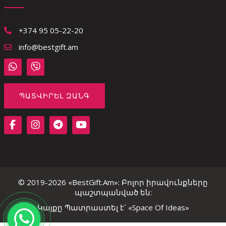
+374 95 05-22-20
info@bestgift.am
ՊԱՏՎԻՐԵԼ ԶԱՆԳ
© 2019-2026 «BestGift.Am»: Բոլոր իրավունքները
պաշտպանված են:
Կայքը Պատրաստել է`
«Space Of Ideas»