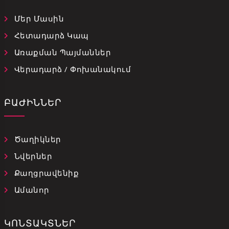
Մեր Մասին
Հետադարձ Կապ
Առաքման Պայմաններ
Վերադարձ / Փոխանակում
ԲԱԺԻՆՆԵՐ
Ծաղիկներ
Նվերներ
Քաղցրավենիք
Ամանոր
ԿՈՆՏԱԿՏՆԵՐ