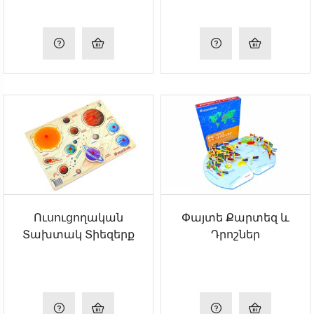
Ուսուցողական
Փայտե Քարտեզ ԵՒ
Տախտակ Տիեզերք
Դրոշներ