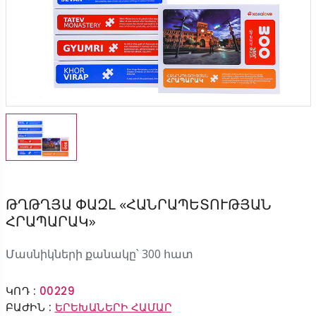
ԹՂԹՂՅԱ ՓԱԶԼ «ՀԱՆՐԱՊԵՏՈՒԹՅԱՆ
ՀՐԱՊԱՐԱԿ»
Մասնիկների քանակը՝ 300 հատ
ԿՈԴ :
00229
ԲԱԺԻՆ :
ԵՐԵԽԱՆԵՐԻ ՀԱՄԱՐ